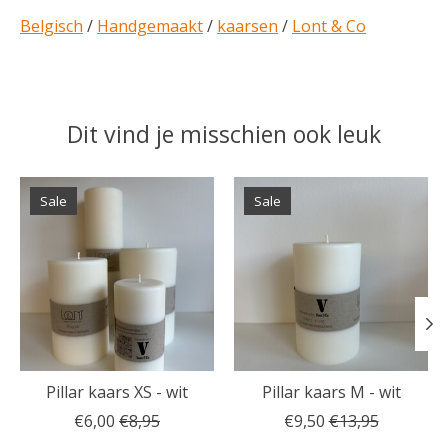
Belgisch
/
Handgemaakt
/
kaarsen
/
Lont & Co
Dit vind je misschien ook leuk
Items van productcarrousel
Sale
Sale
Pillar kaars XS - wit
Pillar kaars M - wit
€6,00
€8,95
€9,50
€13,95