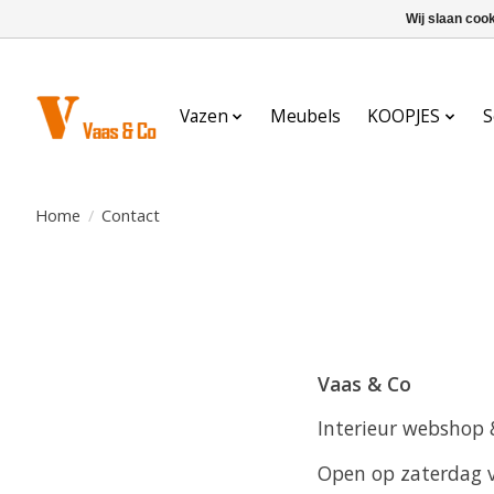
Wij slaan coo
Vazen
Meubels
KOOPJES
S
Home
/
Contact
Vaas & Co
Interieur webshop &
Open op zaterdag v