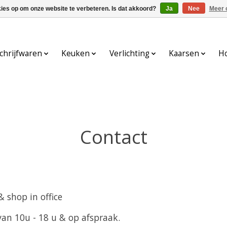
kies op om onze website te verbeteren. Is dat akkoord?
Ja
Nee
Meer 
chrijfwaren
Keuken
Verlichting
Kaarsen
H
Contact
 shop in office
an 10u - 18 u & op afspraak.