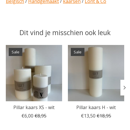
Belgisch
/
Handgemaakt
/
kaarsen
/
Lont & Co
Dit vind je misschien ook leuk
Items van productcarrousel
Sale
Sale
Pillar kaars XS - wit
Pillar kaars H - wit
€6,00
€8,95
€13,50
€18,95