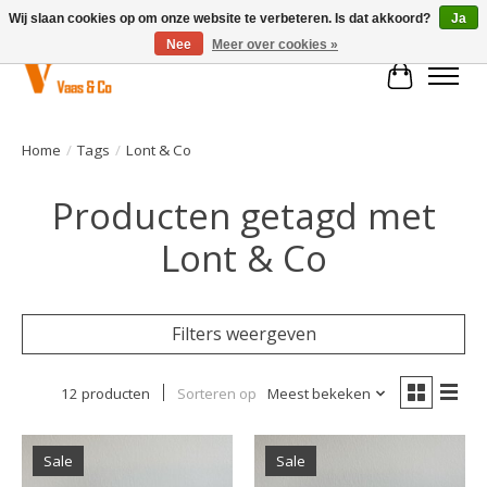
Wij slaan cookies op om onze website te verbeteren. Is dat akkoord?
Ja
Nee
Meer over cookies »
Winkelwa
Home
/
Tags
/
Lont & Co
Producten getagd met
Lont & Co
Filters weergeven
12 producten
Sorteren op
Meest bekeken
Sale
Sale