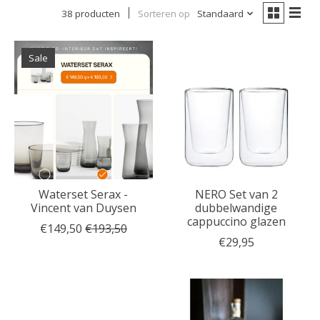
38 producten
Sorteren op
Standaard
Sale
Waterset Serax -
NERO Set van 2
Vincent van Duysen
dubbelwandige
cappuccino glazen
€149,50
€193,50
€29,95