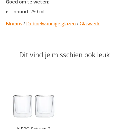
Goed om te weten:
Inhoud:
250 ml
Blomus
/
Dubbelwandige glazen
/
Glaswerk
Dit vind je misschien ook leuk
Items van productcarrousel
NERO Set van 2