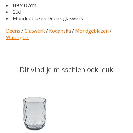
H9 x D7cm
25cl
Mondgeblazen Deens glaswerk
Deens
/
Glaswerk
/
Kodanska
/
Mondgeblazen
/
Waterglas
Dit vind je misschien ook leuk
Items van productcarrousel