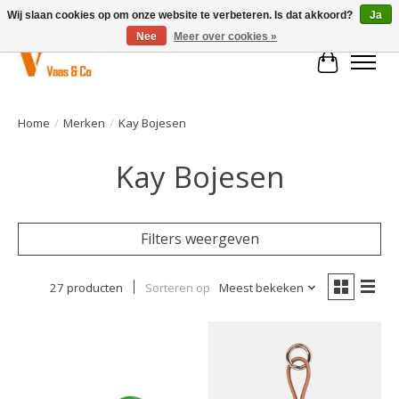
Wij slaan cookies op om onze website te verbeteren. Is dat akkoord?
Ja
Nee
Meer over cookies »
Winkelwa
Home
/
Merken
/
Kay Bojesen
Kay Bojesen
Filters weergeven
27 producten
Sorteren op
Meest bekeken