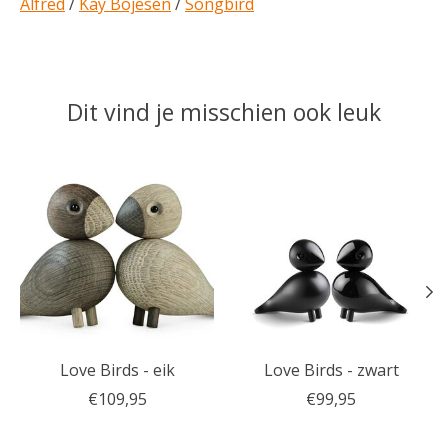
Alfred
/
Kay Bojesen
/
Songbird
Dit vind je misschien ook leuk
Items van productcarrousel
Love Birds - eik
Love Birds - zwart
€109,95
€99,95