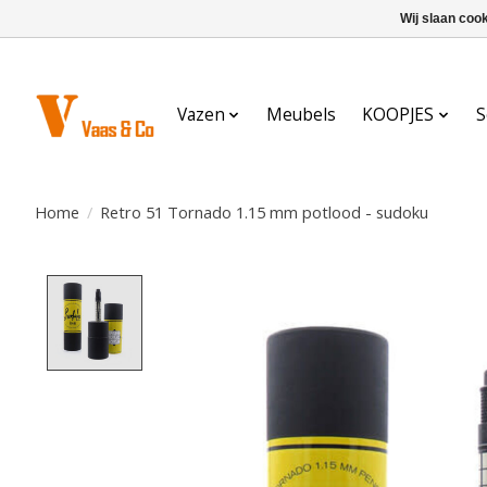
Wij slaan coo
Vazen
Meubels
KOOPJES
S
Home
/
Retro 51 Tornado 1.15 mm potlood - sudoku
Product image slideshow Items