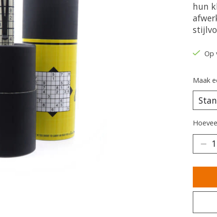
hun k
afwer
stijlv
Op 
Maak e
Hoeveel