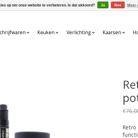
kies op om onze website te verbeteren. Is dat akkoord?
Ja
Nee
Meer 
chrijfwaren
Keuken
Verlichting
Kaarsen
H
Re
po
€76,0
Retro
functi