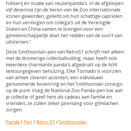
fokkerij en studie van reuzenpanda's. In de afgelopen
vijf decennia zijn de beren van de Zoo internationale
iconen geworden, geliefd om hun schattige capriolen
en hun vermogen om collega's uit de Verenigde
Staten en China samen te brengen voor een
gemeenschappelijk doel: het redden van de soort van
uitsterven."
Deze Smithsonian-pen van Retro51 schrijft niet alleen
met de dromerige rollerballvulling, maar heeft ook
meerdere charmante panda's afgedrukt op de licht
textuurgegeven behuizing. Elke Tornado is voorzien
van antiek zilveren accenten, een individueel
genummerde bovenring en het Smithsonian zonlogo
op de punt. Voeg de National Zoo Panda-pen toe aan
je collectie of geef hem als cadeau aan familie en
vrienden; ze zullen zeker jarenlang voor glimlachen
zorgen.
Panda
/
Pen
/
Retro 51
/
Smithsonian