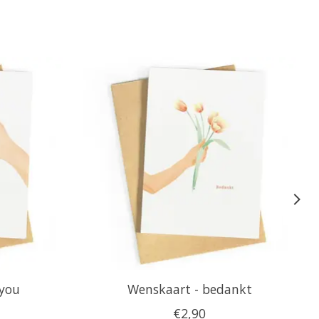
 you
Wenskaart - bedankt
€2,90