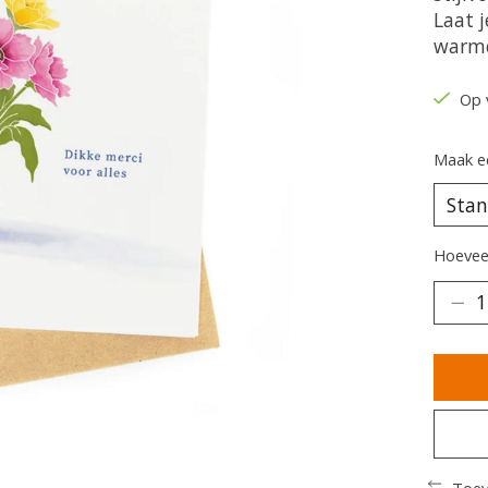
Laat 
warme
Op 
Maak e
Hoeveel
Toev