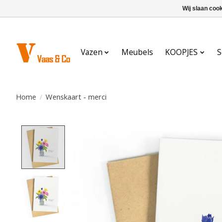
Wij slaan coo
Vazen
Meubels
KOOPJES
S
Home
/
Wenskaart - merci
Product image slideshow Items