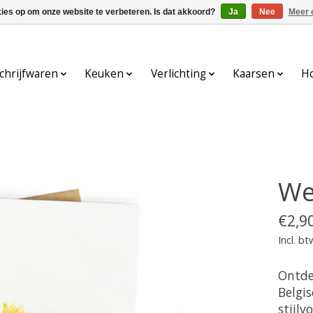
kies op om onze website te verbeteren. Is dat akkoord?
Ja
Nee
Meer 
chrijfwaren
Keuken
Verlichting
Kaarsen
H
We
€2,9
Incl. bt
Ontde
Belgi
stijlv