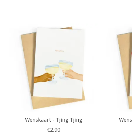
Items van productcarrousel
Wenskaart - Tjing Tjing
Wensk
€2,90