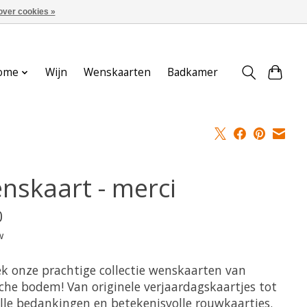
over cookies »
Aanmelden / Inloggen
ome
Wijn
Wenskaarten
Badkamer
nskaart - merci
0
w
k onze prachtige collectie wenskaarten van
sche bodem! Van originele verjaardagskaartjes tot
olle bedankingen en betekenisvolle rouwkaartjes.