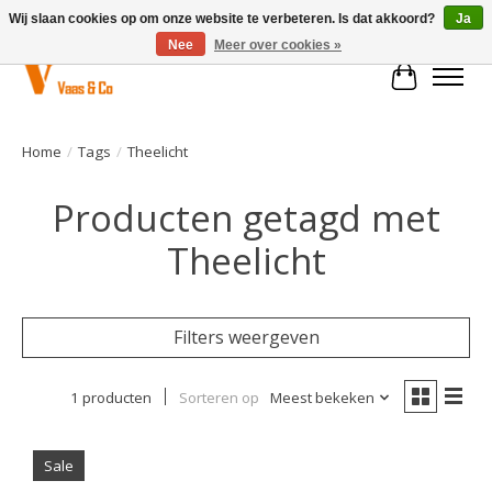
Wij slaan cookies op om onze website te verbeteren. Is dat akkoord?
Ja
Nee
Meer over cookies »
Winkelwa
Home
/
Tags
/
Theelicht
Producten getagd met
Theelicht
Filters weergeven
1 producten
Sorteren op
Meest bekeken
Sale