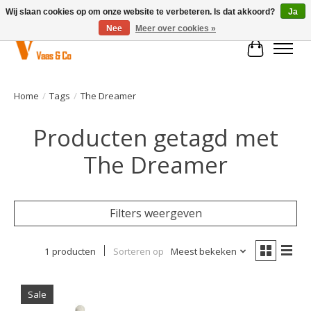
Wij slaan cookies op om onze website te verbeteren. Is dat akkoord?
Ja
Nee
Meer over cookies »
Winkelwa
Home
/
Tags
/
The Dreamer
Producten getagd met
The Dreamer
Filters weergeven
1 producten
Sorteren op
Meest bekeken
Sale