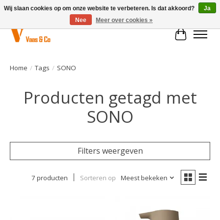
Wij slaan cookies op om onze website te verbeteren. Is dat akkoord?
Ja
Nee
Meer over cookies »
Winkelwa
Home
/
Tags
/
SONO
Producten getagd met
SONO
Filters weergeven
7 producten
Sorteren op
Meest bekeken