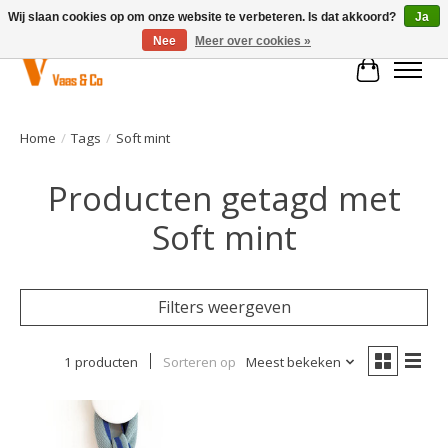
Wij slaan cookies op om onze website te verbeteren. Is dat akkoord?
Ja
Nee
Meer over cookies »
Winkelwa
Home
/
Tags
/
Soft mint
Producten getagd met
Soft mint
Filters weergeven
1 producten
Sorteren op
Meest bekeken