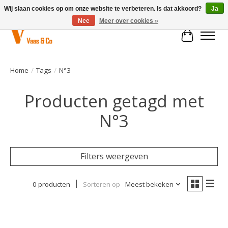
Wij slaan cookies op om onze website te verbeteren. Is dat akkoord?
Ja
Nee
Meer over cookies »
Winkelwa
Home
/
Tags
/
N°3
Producten getagd met
N°3
Filters weergeven
0 producten
Sorteren op
Meest bekeken