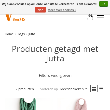
Wij slaan cookies op om onze website te verbeteren. Is dat akkoord?
Ja
Nee
Meer over cookies »
Winkelwa
Home
/
Tags
/
Jutta
Producten getagd met
Jutta
Filters weergeven
2 producten
Sorteren op
Meest bekeken