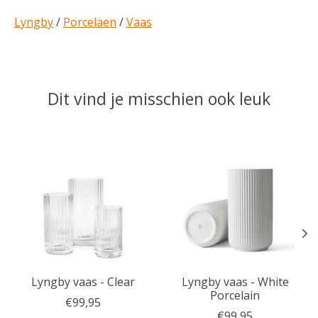
Lyngby
/
Porcelaen
/
Vaas
Dit vind je misschien ook leuk
Items van productcarrousel
Lyngby vaas - Clear
Lyngby vaas - White
Porcelain
€99,95
€99,95