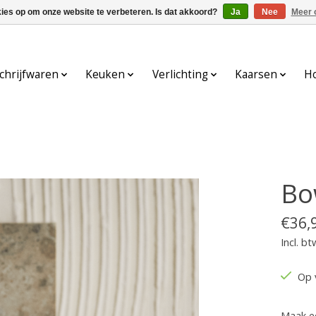
kies op om onze website te verbeteren. Is dat akkoord?
Ja
Nee
Meer 
chrijfwaren
Keuken
Verlichting
Kaarsen
H
Bo
€36,
Incl. bt
Op 
Maak e