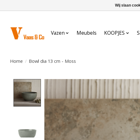
Wij slaan coo
Vazen
Meubels
KOOPJES
S
Home
/
Bowl dia 13 cm - Moss
Product image slideshow Items