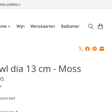
over cookies »
Aanmelden / Inloggen
ome
Wijn
Wenskaarten
Badkamer
wl dia 13 cm - Moss
95
w
voorraad
en keuze:
*