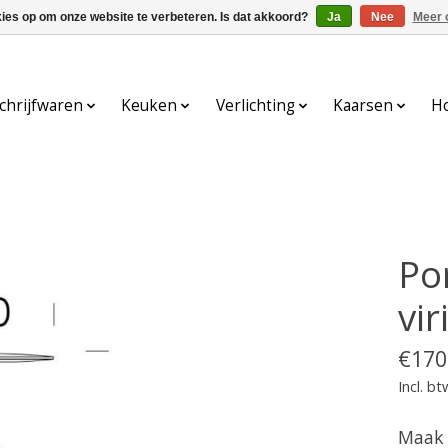
kies op om onze website te verbeteren. Is dat akkoord?
Ja
Nee
Meer 
chrijfwaren
Keuken
Verlichting
Kaarsen
H
Por
vir
€170
Incl. bt
Maak 