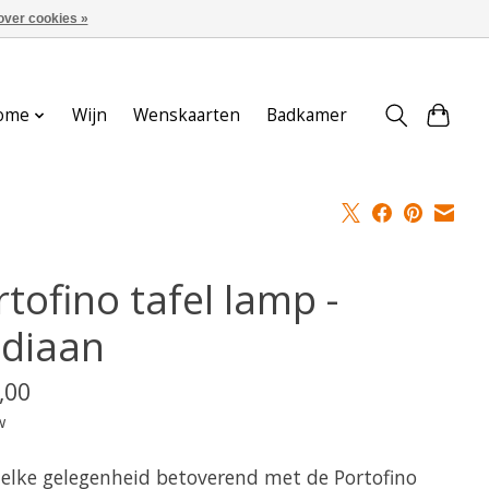
over cookies »
Aanmelden / Inloggen
ome
Wijn
Wenskaarten
Badkamer
tofino tafel lamp -
idiaan
,00
w
elke gelegenheid betoverend met de Portofino