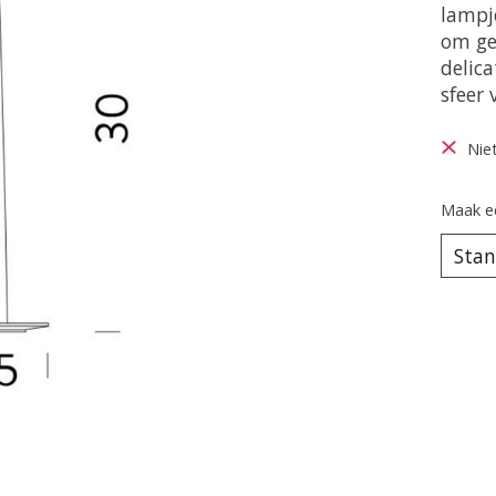
lampj
om ge
delic
sfeer
Nie
Maak e