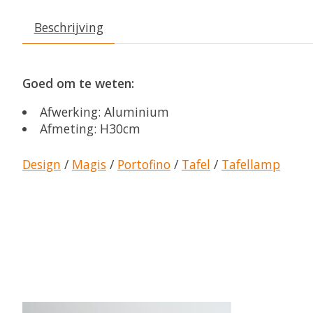
Beschrijving
Goed om te weten:
Afwerking: Aluminium
Afmeting: H30cm
Design
/
Magis
/
Portofino
/
Tafel
/
Tafellamp
Items van productcarrousel