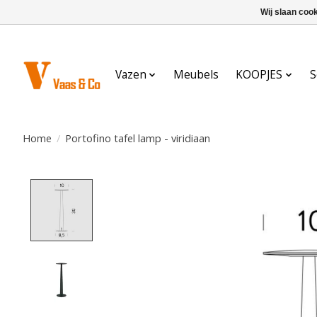
Wij slaan coo
Vazen
Meubels
KOOPJES
S
Home
/
Portofino tafel lamp - viridiaan
Product image slideshow Items